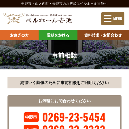
中野市・山ノ内町・長野市のお葬式
はベルホール吉池へ
お急ぎの方
電話をかける
資料請求
お急ぎの方
電話をかける
資料請求・お問合わせ
当社の特長
施設案内 中野市
葬儀の流れ
施設案内 長野市
事前相談
葬儀の費用
供物の申込
納得いく葬儀のために事前相談をご利用ください
会社案内
お問合わせ
お気軽にお問合わせください
ベルホール吉池 中野会館
ベルホール吉池 山ノ内会館