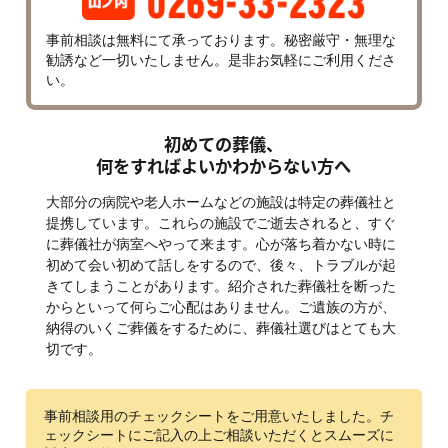
ベルハウス アスビーリビング
ベルハウスレストラン トゥーパパロミオ
事前相談は無料にて承っております。秘密厳守・無理な
勧誘など一切いたしません。是非お気軽にご利用くださ
ベルハウス稲田 アスビービアンカ
い。
初めての葬儀、
何をすればよいかわからない方へ
大部分の病院や老人ホームなどの施設は特定の葬儀社と
提携しています。これらの施設でご逝去されると、すぐ
に葬儀社が病室へやって来ます。心が落ち着かない時に
初めて会い初めて話しをするので、後々、トラブルが起
きてしまうことがあります。紹介された葬儀社を断った
からといって何らご心配はありません。ご遺族の方が、
納得のいくご葬儀をするために、葬儀社選びはとても大
切です。
事前相談用のチェックシートをご用意いたしました。チ
ェックシートにご記入の上ご相談いただくとスムーズに