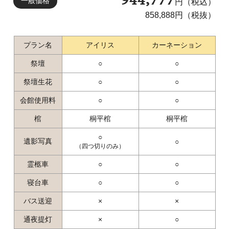
一般価格
円（税込）
858,888円（税抜）
プラン名
アイリス
カーネーション
祭壇
○
○
祭壇生花
○
○
会館使用料
○
○
棺
桐平棺
桐平棺
○
遺影写真
○
（四つ切りのみ）
霊柩車
○
○
寝台車
○
○
バス送迎
×
×
通夜提灯
×
○