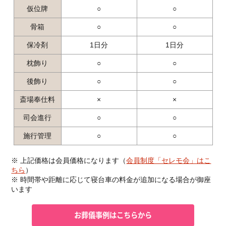
仮位牌
○
○
骨箱
○
○
保冷剤
1日分
1日分
枕飾り
○
○
後飾り
○
○
斎場奉仕料
×
×
司会進行
○
○
施行管理
○
○
※ 上記価格は会員価格になります（
会員制度「セレモ会」はこ
ちら
）
※ 時間帯や距離に応じて寝台車の料金が追加になる場合が御座
います
お葬儀事例はこちらから