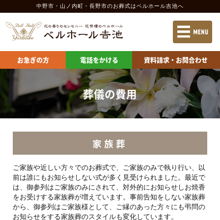
中野市・山ノ内町・長野市のお葬式
はベルホール吉池へ
お急ぎの方
電話をかける
資料請求
お急ぎの方
電話をかける
資料請求・お問合わせ
当社の特長
施設案内 中野市
葬儀の流れ
施設案内 長野市
葬儀の費用
葬儀の費用
供物の申込
家族葬
会社案内
お問合わせ
ご家族や近しい方々でのお葬式で、ご家族のみで執り行い、以
前は誰にもお知らせしない式が多く見受けられました。最近で
ベルホール吉池 中野会館
は、御参列はご家族のみにされて、対外的にお知らせしお焼香
をお受けする家族葬が増えています。事前告知をしない家族葬
ベルホール吉池 山ノ内会館
から、御参列はご家族様として、ご縁のあった方々にも弔問の
お知らせをする家族葬のスタイルも変化しています。