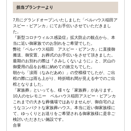
担当プランナーより
7月にグランドオープンいたしました「ベルハウス稲田ア
スビー・ビアンカ」にてお手伝いさせていただきまし
た。
『新型コロナウィルス感染症』拡大防止の観点から、本
当に近い御家族でのお別れをご希望でした。
弊社「ベルハウス稲田 アスビー・ビアンカ」に直接御
搬送、御安置、お葬式のお手伝いをさせて頂きました。
最期のお別れの際は『さみしくないように』と、沢山の
御愛用の品をお柩に納めての旅立ちでした。
朝から「涙雨（なみだあめ）」の空模様でしたが、ご出
棺の際には雨も上がり、時折晴れ間が見える中でのご出
棺となりました。
「家族葬」といっても、様々な「家族葬」があります。
10人のセレモニー ベルハウス稲田アスビー・ビアンカ
これまでの大きな葬儀場ではありませんが、御自宅のよ
うなコンパクトな家族葬ハウス。本当に近い御家族様に
て、ゆっくりとお送りをご希望される御家族様に是非ご
検討いただきたい施設です。
合掌