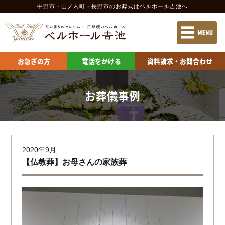
中野市・山ノ内町・長野市のお葬式
はベルホール吉池へ
お急ぎの方
電話をかける
資料請求
お急ぎの方
電話をかける
資料請求・お問合わせ
当社の特長
施設案内 中野市
葬儀の流れ
施設案内 長野市
お葬儀事例
葬儀の費用
供物の申込
会社案内
お問合わせ
2020年9月
【仏教葬】お母さんの家族葬
ベルホール吉池 中野会館
ベルホール吉池 山ノ内会館