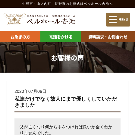
中野市・山ノ内町・長野市のお葬式
はベルホール吉池へ
お急ぎの方
電話をかける
資料請求
お急ぎの方
電話をかける
資料請求・お問合わせ
当社の特長
施設案内 中野市
葬儀の流れ
施設案内 長野市
お客様の声
葬儀の費用
供物の申込
会社案内
お問合わせ
2020年07月06日
私達だけでなく故人にまで優しくしていただ
きました
ベルホール吉池 中野会館
ベルホール吉池 山ノ内会館
父が亡くなり何から手をつければ良いか全くわか
りませんでした。