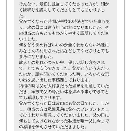
ベルハウス アスビーリビング
そんな中、最初に担当してくださった方が、細か
く段取りを説明してくださりとても助かりまし
ベルハウスレストラン トゥーパパロミオ
た。
父が亡くなった時間が午後10時過ぎていた事もあ
ベルハウス稲田 アスビービアンカ
り、次の日には違う担当の方になりましたが、そ
の担当の方もとてもわかりやすく説明してくださ
いました。
何をどう決めればいいのか全くわからない私達に
みなさんの利用された話などしてくださりとても
参考になりました。
故人との別れがつらい中、優しい話し方をされ
て、とても安心できました。父がどういう人だっ
たのか、話を聞いてくださった時、いろいろな思
い出を思い出した事感謝しております。
納棺の時は父が大好きだった温泉を用意していた
だき、家族で父の冷たい体を温める事ができてと
ても感謝しております。
父が亡くなった日は皮肉にも父の日でした。しか
し、担当の方は私達兄弟に父へのプレゼントとし
てひまわりを用意してくださいました。父の日に
何もしてあげられなかった私達が唯一父に今まで
の感謝を伝えさせていただきました。